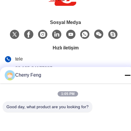
Sosyal Medya
Hızlı iletişim
tele
86-135-84177887
Cherry Feng
E-posta
sales@balerofchina.com
1:05 PM
Adres
Good day, what product are you looking for?
Gizlilik Politikası
|
Site Haritası
Çin iyi. Kalite Hurda Metal Balya Makinesi Tedarikçi. Telif hakkı ©