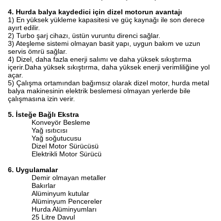
4. Hurda balya kaydedici için dizel motorun avantajı
1) En yüksek yükleme kapasitesi ve güç kaynağı ile son derece
ayırt edilir.
2) Turbo şarj cihazı, üstün vuruntu direnci sağlar.
3) Ateşleme sistemi olmayan basit yapı, uygun bakım ve uzun
servis ömrü sağlar.
4) Dizel, daha fazla enerji salımı ve daha yüksek sıkıştırma
içerir.Daha yüksek sıkıştırma, daha yüksek enerji verimliliğine yol
açar.
5) Çalışma ortamından bağımsız olarak dizel motor, hurda metal
balya makinesinin elektrik beslemesi olmayan yerlerde bile
çalışmasına izin verir.
5. İsteğe Bağlı Ekstra
Konveyör Besleme
Yağ ısıtıcısı
Yağ soğutucusu
Dizel Motor Sürücüsü
Elektrikli Motor Sürücü
6. Uygulamalar
Demir olmayan metaller
Bakırlar
Alüminyum kutular
Alüminyum Pencereler
Hurda Alüminyumları
25 Litre Davul