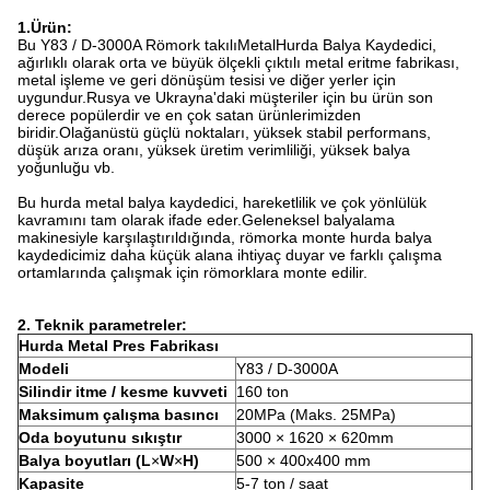
1
.Ürün:
Bu Y83 / D-3000A Römork takılı
Metal
Hurda Balya Kaydedici,
ağırlıklı olarak orta ve büyük ölçekli çıktılı metal eritme fabrikası,
metal işleme ve geri dönüşüm tesisi ve diğer yerler için
uygundur.Rusya ve Ukrayna'daki müşteriler için bu ürün son
derece popülerdir ve en çok satan ürünlerimizden
biridir.Olağanüstü güçlü noktaları, yüksek stabil performans,
düşük arıza oranı, yüksek üretim verimliliği, yüksek balya
yoğunluğu vb.
Bu hurda metal balya kaydedici, hareketlilik ve çok yönlülük
kavramını tam olarak ifade eder.Geleneksel balyalama
makinesiyle karşılaştırıldığında, römorka monte hurda balya
kaydedicimiz daha küçük alana ihtiyaç duyar ve farklı çalışma
ortamlarında çalışmak için römorklara monte edilir.
2. Teknik parametreler:
Hurda Metal Pres Fabrikası
Modeli
Y83 / D-3000A
Silindir itme / kesme kuvveti
160 ton
Maksimum çalışma basıncı
20MPa (Maks. 25MPa)
Oda boyutunu sıkıştır
3000 × 1620 × 620mm
Balya boyutları (L
×
W
×
H)
500 × 400x400 mm
Kapasite
5-7 ton / saat