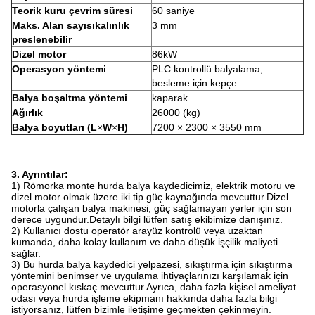
Teorik kuru çevrim süresi
60 saniye
Maks. Alan sayısıkalınlık
3 mm
preslenebilir
Dizel motor
86kW
Operasyon yöntemi
PLC kontrollü balyalama,
besleme için kepçe
Balya boşaltma yöntemi
kaparak
Ağırlık
26000 (kg)
Balya boyutları (L
×
W
×
H)
7200 × 2300 × 3550 mm
3. Ayrıntılar:
1) Römorka monte hurda balya kaydedicimiz, elektrik motoru ve
dizel motor olmak üzere iki tip güç kaynağında mevcuttur.Dizel
motorla çalışan balya makinesi, güç sağlamayan yerler için son
derece uygundur.Detaylı bilgi lütfen satış ekibimize danışınız.
2) Kullanıcı dostu operatör arayüz kontrolü veya uzaktan
kumanda, daha kolay kullanım ve daha düşük işçilik maliyeti
sağlar.
3) Bu hurda balya kaydedici yelpazesi, sıkıştırma için sıkıştırma
yöntemini benimser ve uygulama ihtiyaçlarınızı karşılamak için
operasyonel kıskaç mevcuttur.Ayrıca, daha fazla kişisel ameliyat
odası veya hurda işleme ekipmanı hakkında daha fazla bilgi
istiyorsanız, lütfen bizimle iletişime geçmekten çekinmeyin.