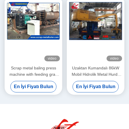
video
video
Scrap metal baling press
Uzaktan Kumandalı 86kW
machine with feeding grab
Mobil Hidrolik Metal Hurda
for waste aluminum profile
Kaydedici Balya Dolabı
En İyi Fiyatı Bulun
En İyi Fiyatı Bulun
light scrap metal